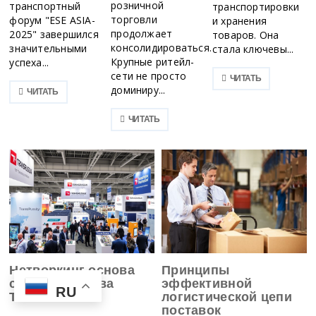
розничной
транспортный
транспортировки
торговли
форум "ESE ASIA-
и хранения
продолжает
2025" завершился
товаров. Она
консолидироваться.
значительными
стала ключевы...
Крупные ритейл-
успеха...
сети не просто
ЧИТАТЬ
доминиру...
ЧИТАТЬ
ЧИТАТЬ
Нетворкинг основа
Принципы
сотрудничества
эффективной
RU
TransRussia
логистической цепи
поставок