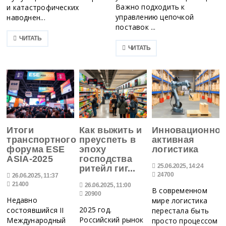
Важно подходить к
и катастрофических
управлению цепочкой
наводнен...
поставок ...
ЧИТАТЬ
ЧИТАТЬ
Итоги
Как выжить и
Инновационно-
транспортного
преуспеть в
активная
форума ESE
эпоху
логистика
ASIA-2025
господства
25.06.2025, 14:24
ритейл гиг...
24700
26.06.2025, 11:37
21400
26.06.2025, 11:00
В современном
20900
Недавно
мире логистика
2025 год.
состоявшийся II
перестала быть
Российский рынок
Международный
просто процессом