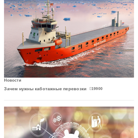
Ульяновская область
Хабаровский край
Хакасия
Ханты-Мансийский АО
Херсонская область
Челябинская область
Новости
Зачем нужны каботажные перевозки
19900
Чеченская Республика
Чувашская Республика
Чукотский АО
Ямало-Ненецкий АО