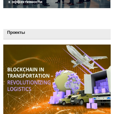
Карелия
к эффективности
Кемеровская область
Кировская область
Проекты
Коми
Корякский округ
Костромская область
Краснодарский край
Красноярский край
Крым
Курганская область