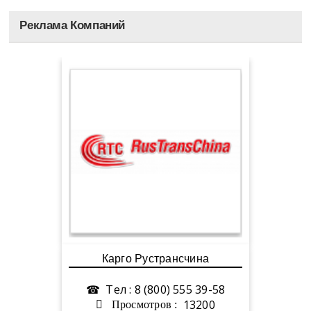
Бурятия
Реклама Компаний
Фулфилмент
Владимирская область
Выставки
Волгоградская область
Форумы
Вологодская область
EXPO
Воронежская область
Ярмарки
Дагестан
Консалтинг
Еврейская АО
Маркеты
Забайкальский край
Карго Рустрансчина
Магазины
Запорожская область
☎ Тел : 8 (800) 555 39-58
Рынки
13200
Просмотров :