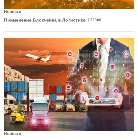
Курская область
Новости
Применение Блокчейна в Логистике
22300
Ленинградская область
Липецкая область
Магаданская область
Марий Эл
Мордовия
Московская область
Мурманская область
Ненецкий АО
Новости